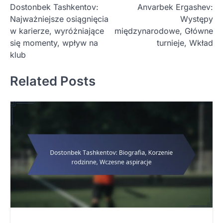
Dostonbek Tashkentov:
Anvarbek Ergashev:
o
Najważniejsze osiągnięcia
Występy
s
w karierze, wyróżniające
międzynarodowe, Główne
t
się momenty, wpływ na
turnieje, Wkład
klub
n
a
Related Posts
v
i
g
a
t
i
o
n