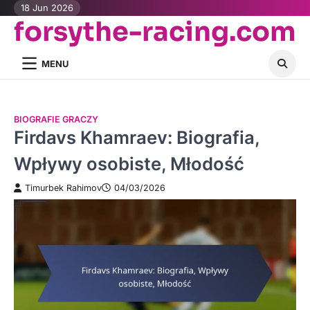
Skip
18 Jun 2026
forsythe-racing.com
to
content
MENU
BIOGRAFIE GRACZY
Firdavs Khamraev: Biografia,
Wpływy osobiste, Młodość
Timurbek Rahimov
04/03/2026