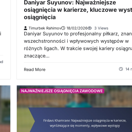
Daniyar Suyunov: Najważniejsze
osiągnięcia w karierze, kluczowe wys
osiągnięcia
Timurbek Rahimov
18/02/2026
3 Views
i
Daniyar Suyunov to profesjonalny piłkarz, znan
wszechstronności i wpływowych występów w
…
różnych ligach. W trakcie swojej kariery osiągn
znaczące…
ad
Read More
14 
NAJWAŻNIEJSZE OSIĄGNIĘCIA ZAWODOWE