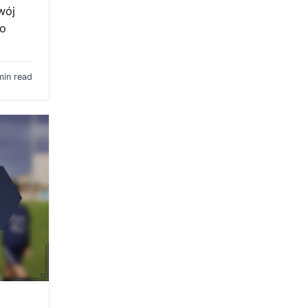
wój
po
min read