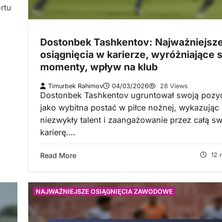
rtu
Dostonbek Tashkentov: Najważniejsz
osiągnięcia w karierze, wyróżniające s
momenty, wpływ na klub
Timurbek Rahimov
04/03/2026
28 Views
Dostonbek Tashkentov ugruntował swoją pozy
jako wybitna postać w piłce nożnej, wykazując
niezwykły talent i zaangażowanie przez całą s
karierę.…
Read More
12 
NAJWAŻNIEJSZE OSIĄGNIĘCIA ZAWODOWE