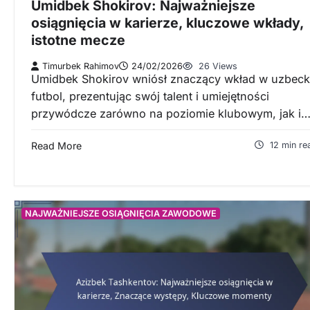
Umidbek Shokirov: Najważniejsze
osiągnięcia w karierze, kluczowe wkłady,
istotne mecze
Timurbek Rahimov
24/02/2026
26 Views
Umidbek Shokirov wniósł znaczący wkład w uzbeck
futbol, prezentując swój talent i umiejętności
przywódcze zarówno na poziomie klubowym, jak i
Read More
12 min re
NAJWAŻNIEJSZE OSIĄGNIĘCIA ZAWODOWE