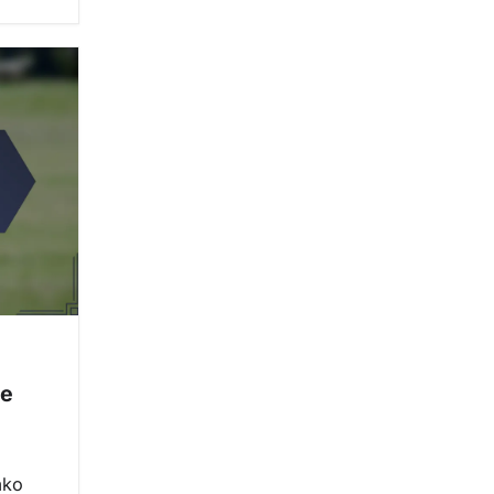
ne
ako