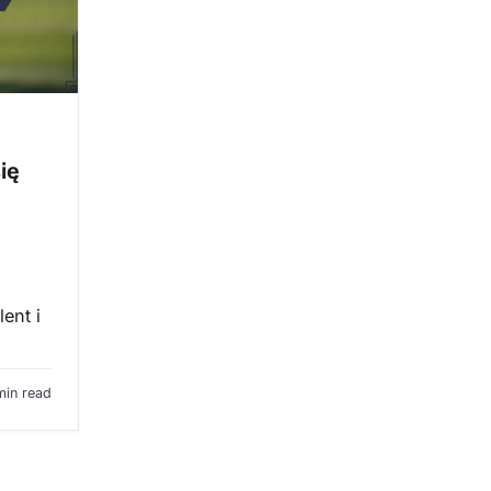
ię
ent i
min read