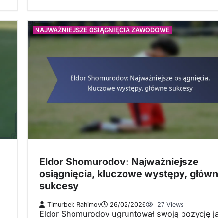
NAJWAŻNIEJSZE OSIĄGNIĘCIA ZAWODOWE
Eldor Shomurodov: Najważniejsze
osiągnięcia, kluczowe występy, głów
sukcesy
Timurbek Rahimov
26/02/2026
27 Views
Eldor Shomurodov ugruntował swoją pozycję j