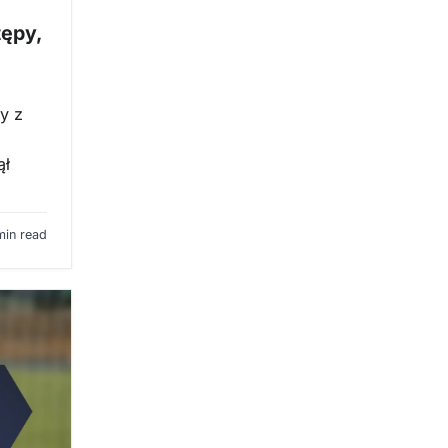
tępy,
y z
ął
min read