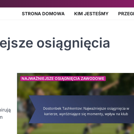
STRONA DOMOWA
KIM JESTEŚMY
PRZEG
ejsze osiągnięcia
NAJWAŻNIEJSZE OSIĄGNIĘCIA ZAWODOWE
irują
im