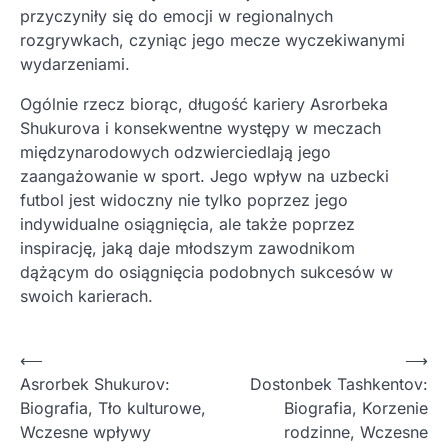
przyczyniły się do emocji w regionalnych
rozgrywkach, czyniąc jego mecze wyczekiwanymi
wydarzeniami.
Ogólnie rzecz biorąc, długość kariery Asrorbeka
Shukurova i konsekwentne występy w meczach
międzynarodowych odzwierciedlają jego
zaangażowanie w sport. Jego wpływ na uzbecki
futbol jest widoczny nie tylko poprzez jego
indywidualne osiągnięcia, ale także poprzez
inspirację, jaką daje młodszym zawodnikom
dążącym do osiągnięcia podobnych sukcesów w
swoich karierach.
P
⟵
⟶
Asrorbek Shukurov:
Dostonbek Tashkentov:
o
Biografia, Tło kulturowe,
Biografia, Korzenie
s
Wczesne wpływy
rodzinne, Wczesne