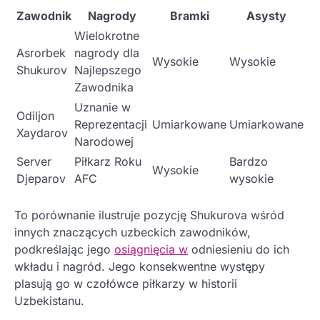
Zawodnik
Nagrody
Bramki
Asysty
Wielokrotne
Asrorbek
nagrody dla
Wysokie
Wysokie
Shukurov
Najlepszego
Zawodnika
Uznanie w
Odiljon
Reprezentacji
Umiarkowane
Umiarkowane
Xaydarov
Narodowej
Server
Piłkarz Roku
Bardzo
Wysokie
Djeparov
AFC
wysokie
To porównanie ilustruje pozycję Shukurova wśród
innych znaczących uzbeckich zawodników,
podkreślając jego
osiągnięcia w
odniesieniu do ich
wkładu i nagród. Jego konsekwentne występy
plasują go w czołówce piłkarzy w historii
Uzbekistanu.