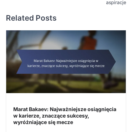
t
aspiracje
n
Related Posts
a
v
i
g
a
t
i
o
n
Marat Bakaev: Najważniejsze osiągnięcia
w karierze, znaczące sukcesy,
wyróżniające się mecze