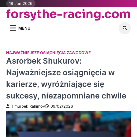
Skip
18 Jun 2026
forsythe-racing.com
to
content
MENU
NAJWAŻNIEJSZE OSIĄGNIĘCIA ZAWODOWE
Asrorbek Shukurov:
Najważniejsze osiągnięcia w
karierze, wyróżniające się
sukcesy, niezapomniane chwile
Timurbek Rahimov
09/02/2026