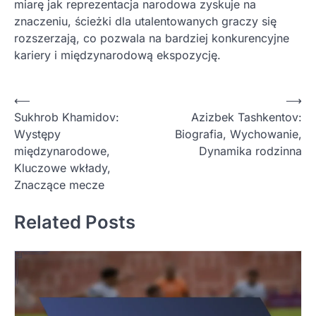
miarę jak reprezentacja narodowa zyskuje na
znaczeniu, ścieżki dla utalentowanych graczy się
rozszerzają, co pozwala na bardziej konkurencyjne
kariery i międzynarodową ekspozycję.
P
⟵
⟶
Sukhrob Khamidov:
Azizbek Tashkentov:
o
Występy
Biografia, Wychowanie,
s
międzynarodowe,
Dynamika rodzinna
t
Kluczowe wkłady,
Znaczące mecze
n
a
Related Posts
v
i
g
a