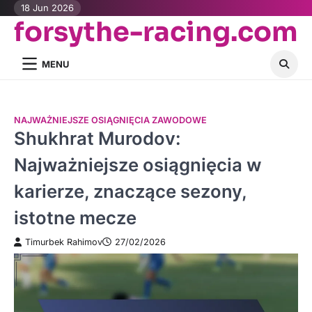
Skip
18 Jun 2026
forsythe-racing.com
to
content
MENU
NAJWAŻNIEJSZE OSIĄGNIĘCIA ZAWODOWE
Shukhrat Murodov:
Najważniejsze osiągnięcia w
karierze, znaczące sezony,
istotne mecze
Timurbek Rahimov
27/02/2026