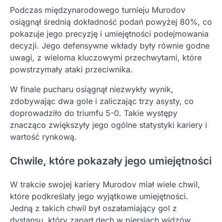
Podczas międzynarodowego turnieju Murodov
osiągnął średnią dokładność podań powyżej 80%, co
pokazuje jego precyzję i umiejętności podejmowania
decyzji. Jego defensywne wkłady były równie godne
uwagi, z wieloma kluczowymi przechwytami, które
powstrzymały ataki przeciwnika.
W finale pucharu osiągnął niezwykły wynik,
zdobywając dwa gole i zaliczając trzy asysty, co
doprowadziło do triumfu 5-0. Takie występy
znacząco zwiększyły jego ogólne statystyki kariery i
wartość rynkową.
Chwile, które pokazały jego umiejętności
W trakcie swojej kariery Murodov miał wiele chwil,
które podkreślały jego wyjątkowe umiejętności.
Jedną z takich chwil był oszałamiający gol z
dystansu, który zaparł dech w piersiach widzów,