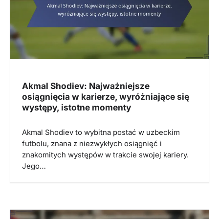
t
i
o
n
Akmal Shodiev: Najważniejsze
osiągnięcia w karierze, wyróżniające się
występy, istotne momenty
Akmal Shodiev to wybitna postać w uzbeckim
futbolu, znana z niezwykłych osiągnięć i
znakomitych występów w trakcie swojej kariery.
Jego…