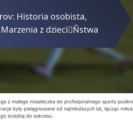
oga z małego miasteczka do profesjonalnego sportu podkre
iracje były pielęgnowane od najmłodszych lat, łącząc miło
jego ścieżkę do sukcesu.