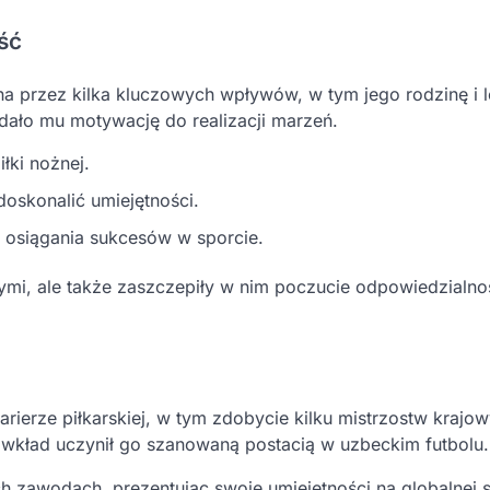
ść
na przez kilka kluczowych wpływów, w tym jego rodzinę i 
e dało mu motywację do realizacji marzeń.
łki nożnej.
doskonalić umiejętności.
o osiągania sukcesów w sporcie.
mi, ale także zaszczepiły w nim poczucie odpowiedzialno
rierze piłkarskiej, w tym zdobycie kilku mistrzostw krajow
 wkład uczynił go szanowaną postacią w uzbeckim futbolu.
zawodach, prezentując swoje umiejętności na globalnej s