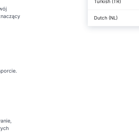
Turkish (TR)
wój
 znaczący
Dutch (NL)
porcie.
anie,
tych