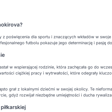
hokirova?
y z poświęcenia dla sportu i znaczących wkładów w swoje
sjonalnego futbolu pokazuje jego determinację i pasję do
ie
astał w wspierającej rodzinie, która zachęcała go do wcze
rtości ciężkiej pracy i wytrwałości, które odegrały klucz
ęsto grał z lokalnymi dziećmi w swojej okolicy. Te nieform
e, gdyż rozwijał niezbędne umiejętności i ducha rywalizac
piłkarskiej