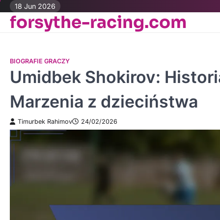
Skip
18 Jun 2026
forsythe-racing.com
to
content
BIOGRAFIE GRACZY
Umidbek Shokirov: Histori
Marzenia z dzieciństwa
Timurbek Rahimov
24/02/2026