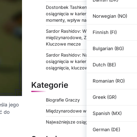
Dostonbek Tashkentov: Najważniejsze
osiągnięcia w karierze, wyróżniające się
Norwegian (NO)
momenty, wpływ na klub
Sardor Rashidov: Występy
Finnish (FI)
międzynarodowe, Znaczące występy,
Kluczowe mecze
Bulgarian (BG)
Sardor Rashidov: Najważniejsze
osiągnięcia w karierze, wyróżniające się
Dutch (BE)
osiągnięcia, kluczowe mecze
Romanian (RO)
Kategorie
Greek (GR)
Biografie Graczy
śla jego
Międzynarodowe wystąpienia
ść do
Spanish (MX)
Najważniejsze osiągnięcia zawodowe
German (DE)