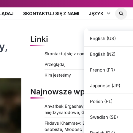
LĄDAJ
SKONTAKTUJ SIĘ Z NAMI
JĘZYK
Linki
English (US)
y,
Skontaktuj się z nami
English (NZ)
Przeglądaj
French (FR)
Kim jesteśmy
Japanese (JP)
Najnowsze wpisy
Polish (PL)
Anvarbek Ergashev: Występy
międzynarodowe, Główne turnieje, Wkład
Swedish (SE)
Firdavs Khamraev: Biografia, Wpływy
osobiste, Młodość
Danish (DK)