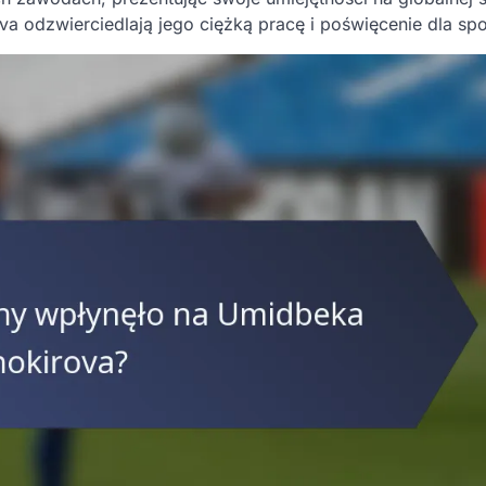
 odzwierciedlają jego ciężką pracę i poświęcenie dla spo