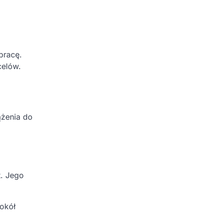
pracę.
celów.
ążenia do
. Jego
wokół