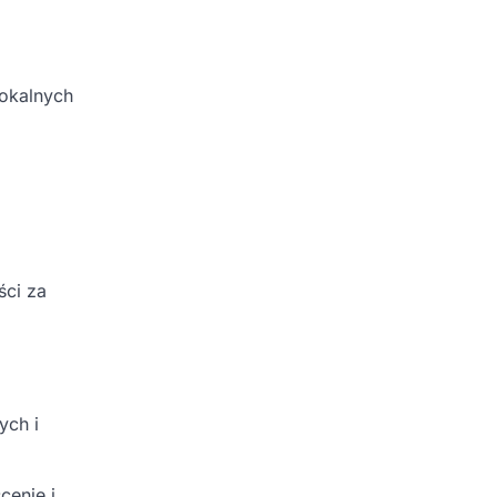
lokalnych
ści za
ych i
cenie i