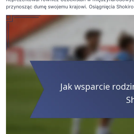
przynosząc dumę swojemu krajowi. Osiągnięcia Shokirova