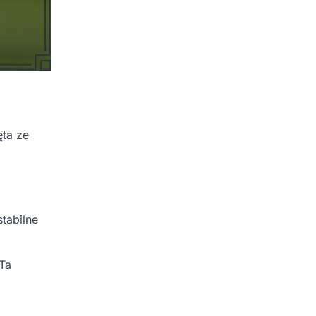
ęta ze
tabilne
 Ta