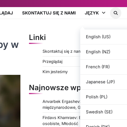
LĄDAJ
SKONTAKTUJ SIĘ Z NAMI
JĘZYK
Linki
English (US)
py w
Skontaktuj się z nami
English (NZ)
Przeglądaj
French (FR)
Kim jesteśmy
Japanese (JP)
Najnowsze wpisy
Polish (PL)
Anvarbek Ergashev: Występy
międzynarodowe, Główne turnieje, Wkład
Swedish (SE)
Firdavs Khamraev: Biografia, Wpływy
osobiste, Młodość
Danish (DK)