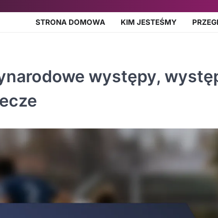
STRONA DOMOWA
KIM JESTEŚMY
PRZEG
ynarodowe występy, wystę
mecze