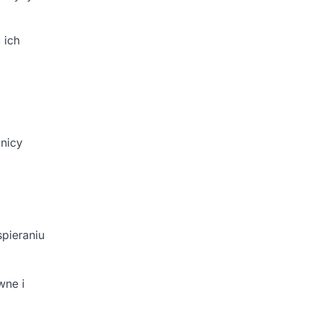
 ich
nicy
pieraniu
wne i