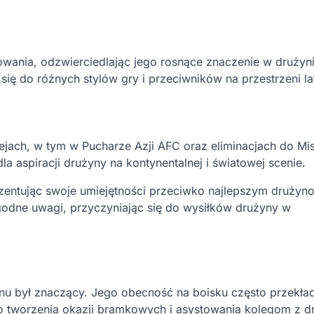
owania, odzwierciedlając jego rosnące znaczenie w drużyn
ę do różnych stylów gry i przeciwników na przestrzeni la
ejach, w tym w Pucharze Azji AFC oraz eliminacjach do Mi
a aspiracji drużyny na kontynentalnej i światowej scenie.
zentując swoje umiejętności przeciwko najlepszym drużyn
godne uwagi, przyczyniając się do wysiłków drużyny w
 był znaczący. Jego obecność na boisku często przekład
o tworzenia okazji bramkowych i asystowania kolegom z d