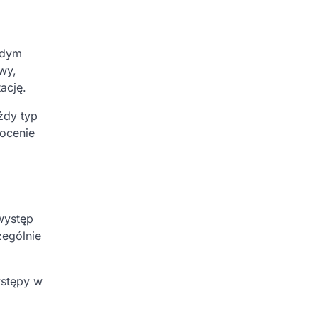
żdym
wy,
ację.
żdy typ
 ocenie
występ
zególnie
ystępy w