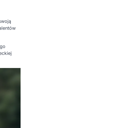
swoją
talentów
ego
eckiej