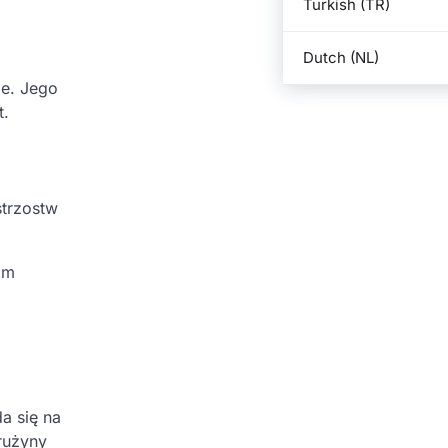
Turkish (TR)
Dutch (NL)
ie. Jego
t.
strzostw
om
a się na
rużyny