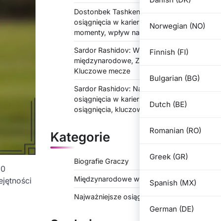
Dostonbek Tashkentov: Najważniejsze
osiągnięcia w karierze, wyróżniające się
Norwegian (NO)
momenty, wpływ na klub
Sardor Rashidov: Występy
Finnish (FI)
międzynarodowe, Znaczące występy,
Kluczowe mecze
Bulgarian (BG)
Sardor Rashidov: Najważniejsze
osiągnięcia w karierze, wyróżniające się
Dutch (BE)
osiągnięcia, kluczowe mecze
Romanian (RO)
Kategorie
Greek (GR)
Biografie Graczy
30
Międzynarodowe wystąpienia
jętności
Spanish (MX)
Najważniejsze osiągnięcia zawodowe
German (DE)