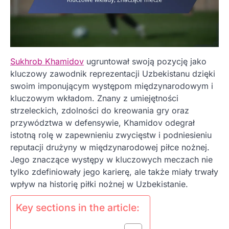
Sukhrob Khamidov
ugruntował swoją pozycję jako
kluczowy zawodnik reprezentacji Uzbekistanu dzięki
swoim imponującym występom międzynarodowym i
kluczowym wkładom. Znany z umiejętności
strzeleckich, zdolności do kreowania gry oraz
przywództwa w defensywie, Khamidov odegrał
istotną rolę w zapewnieniu zwycięstw i podniesieniu
reputacji drużyny w międzynarodowej piłce nożnej.
Jego znaczące występy w kluczowych meczach nie
tylko zdefiniowały jego karierę, ale także miały trwały
wpływ na historię piłki nożnej w Uzbekistanie.
Key sections in the article: