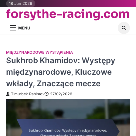
Skip
18 Jun 2026
forsythe-racing.com
to
content
MENU
MIĘDZYNARODOWE WYSTĄPIENIA
Sukhrob Khamidov: Występy
międzynarodowe, Kluczowe
wkłady, Znaczące mecze
Timurbek Rahimov
27/02/2026