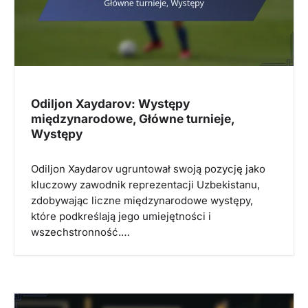
t
i
o
n
Odiljon Xaydarov: Występy
międzynarodowe, Główne turnieje,
Występy
Odiljon Xaydarov ugruntował swoją pozycję jako
kluczowy zawodnik reprezentacji Uzbekistanu,
zdobywając liczne międzynarodowe występy,
które podkreślają jego umiejętności i
wszechstronność.…