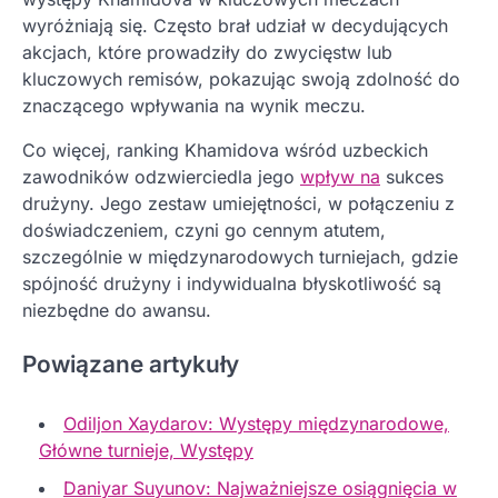
wyróżniają się. Często brał udział w decydujących
akcjach, które prowadziły do zwycięstw lub
kluczowych remisów, pokazując swoją zdolność do
znaczącego wpływania na wynik meczu.
Co więcej, ranking Khamidova wśród uzbeckich
zawodników odzwierciedla jego
wpływ na
sukces
drużyny. Jego zestaw umiejętności, w połączeniu z
doświadczeniem, czyni go cennym atutem,
szczególnie w międzynarodowych turniejach, gdzie
spójność drużyny i indywidualna błyskotliwość są
niezbędne do awansu.
Powiązane artykuły
Odiljon Xaydarov: Występy międzynarodowe,
Główne turnieje, Występy
Daniyar Suyunov: Najważniejsze osiągnięcia w