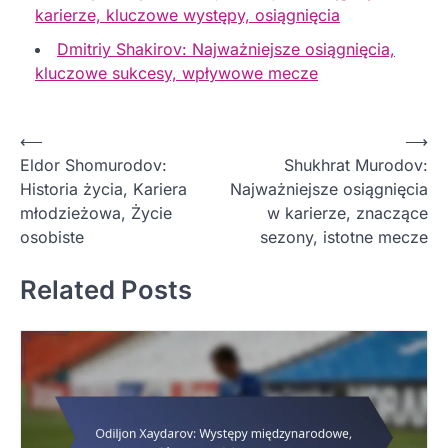
karierze, kluczowe występy, osiągnięcia
Dmitriy Shakirov: Najważniejsze osiągnięcia,
kluczowe sukcesy, wpływowe mecze
P
⟵
⟶
Eldor Shomurodov:
Shukhrat Murodov:
o
Historia życia, Kariera
Najważniejsze osiągnięcia
s
młodzieżowa, Życie
w karierze, znaczące
t
osobiste
sezony, istotne mecze
n
Related Posts
a
v
i
g
a