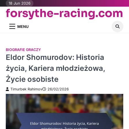
Skip
18 Jun 2026
forsythe-racing.com
to
content
MENU
BIOGRAFIE GRACZY
Eldor Shomurodov: Historia
życia, Kariera młodzieżowa,
Życie osobiste
Timurbek Rahimov
26/02/2026