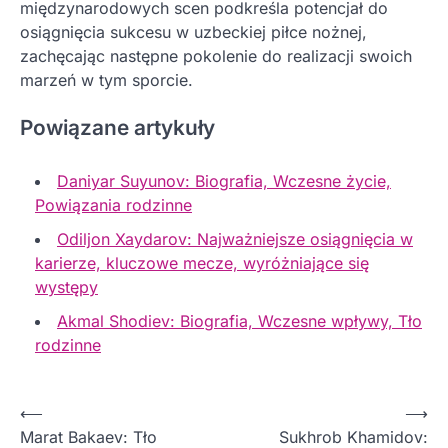
międzynarodowych scen podkreśla potencjał do
osiągnięcia sukcesu w uzbeckiej piłce nożnej,
zachęcając następne pokolenie do realizacji swoich
marzeń w tym sporcie.
Powiązane artykuły
Daniyar Suyunov: Biografia, Wczesne życie,
Powiązania rodzinne
Odiljon Xaydarov: Najważniejsze osiągnięcia w
karierze, kluczowe mecze, wyróżniające się
występy
Akmal Shodiev: Biografia, Wczesne wpływy, Tło
rodzinne
P
⟵
⟶
Marat Bakaev: Tło
Sukhrob Khamidov:
o