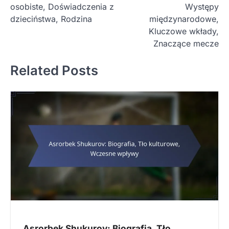
osobiste, Doświadczenia z
Występy
s
dzieciństwa, Rodzina
międzynarodowe,
t
Kluczowe wkłady,
Znaczące mecze
n
a
Related Posts
v
i
g
a
t
i
o
n
Asrorbek Shukurov: Biografia, Tło